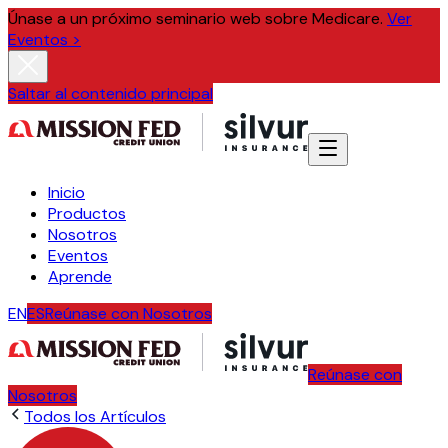
Únase a un próximo seminario web sobre Medicare.
Ver
Eventos >
Saltar al contenido principal
Inicio
Productos
Nosotros
Eventos
Aprende
EN
ES
Reúnase con Nosotros
Reúnase con
Nosotros
Todos los Artículos