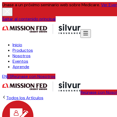
Únase a un próximo seminario web sobre Medicare.
Ver Eve
Saltar al contenido principal
Inicio
Productos
Nosotros
Eventos
Aprende
EN
ES
Reúnase con Nosotros
Reúnase con Noso
Todos los Artículos