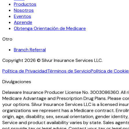
Productos
Nosotros
Eventos
Aprende
Obtenga Orientación de Medicare
Otro
Branch Referral
Copyright 2026 © Silvur Insurance Services LLC.
Política de Privacidad
Términos de Servicio
Política de Cookie
Divulgaciones
Delaware Insurance Producer License No. 3003086360. All rig
Medicare Advantage and Prescription Drug Plans. Please c
your options. Silvur Insurance Services LLC is a licensed i
organizations we represent has a Medicare contract. Enroll
origin, age, disability, sex, sexual orientation, gender identit
Service and product availability varies by state. Sales age
not provide tax or legal advice. Contact your tax or legal p