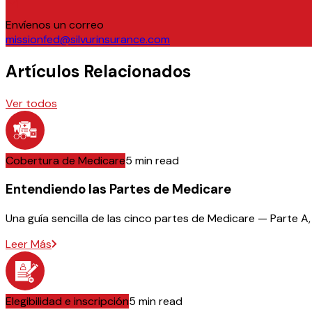
Envíenos un correo
missionfed@silvurinsurance.com
Artículos Relacionados
Ver todos
Cobertura de Medicare
5 min read
Entendiendo las Partes de Medicare
Una guía sencilla de las cinco partes de Medicare — Parte A
Leer Más
Elegibilidad e inscripción
5 min read