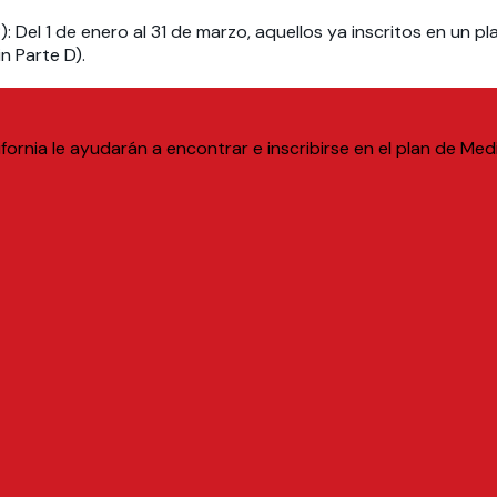
)
: Del 1 de enero al 31 de marzo, aquellos ya inscritos en u
n Parte D).
ornia le ayudarán a encontrar e inscribirse en el plan de M