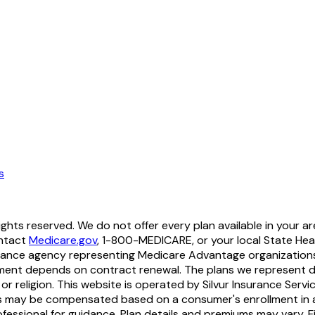
s
hts reserved. We do not offer every plan available in your ar
ontact
Medicare.gov
, 1-800-MEDICARE, or your local State Heal
nsurance agency representing Medicare Advantage organization
ment depends on contract renewal. The plans we represent do n
y, or religion. This website is operated by Silvur Insurance Servi
nts may be compensated based on a consumer's enrollment in an
rofessional for guidance. Plan details and premiums may vary. 