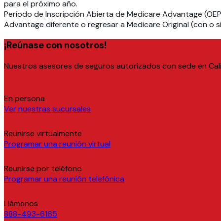
para el próximo año.
Período de Inscripción Abierta de Medicare Advantage (OEP
Advantage diferente o regresar a Medicare Original (con o si
¡Reúnase con nosotros!
Nuestros asesores de seguros autorizados con sede en Calif
En persona
Ver nuestras sucursales
Reunirse virtualmente
Programar una reunión virtual
Reunirse por teléfono
Programar una reunión telefónica
Llámenos
888-493-6165