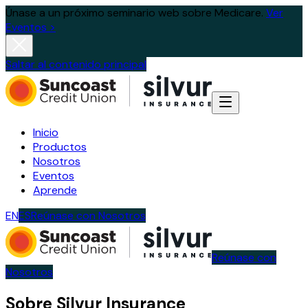
Únase a un próximo seminario web sobre Medicare.
Ver
Eventos >
Saltar al contenido principal
Inicio
Productos
Nosotros
Eventos
Aprende
EN
ES
Reúnase con Nosotros
Reúnase con
Nosotros
Sobre Silvur Insurance