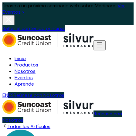
Únase a un próximo seminario web sobre Medicare.
Ver
Eventos >
Saltar al contenido principal
Inicio
Productos
Nosotros
Eventos
Aprende
EN
ES
Reúnase con Nosotros
Reúnase con
Nosotros
Todos los Artículos