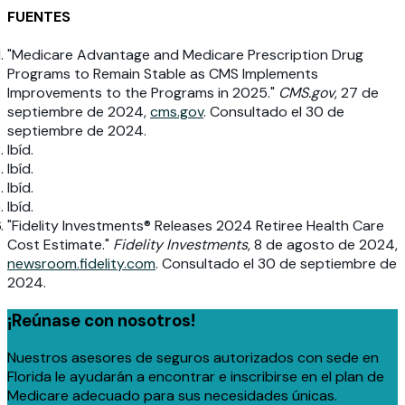
FUENTES
"Medicare Advantage and Medicare Prescription Drug
Programs to Remain Stable as CMS Implements
Improvements to the Programs in 2025."
CMS.gov
, 27 de
septiembre de 2024,
cms.gov
. Consultado el 30 de
septiembre de 2024.
Ibíd.
Ibíd.
Ibíd.
Ibíd.
"Fidelity Investments® Releases 2024 Retiree Health Care
Cost Estimate."
Fidelity Investments
, 8 de agosto de 2024,
newsroom.fidelity.com
. Consultado el 30 de septiembre de
2024.
¡Reúnase con nosotros!
Nuestros asesores de seguros autorizados con sede en
Florida le ayudarán a encontrar e inscribirse en el plan de
Medicare adecuado para sus necesidades únicas.