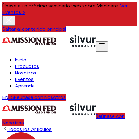
Únase a un próximo seminario web sobre Medicare.
Ver
Eventos >
Saltar al contenido principal
Inicio
Productos
Nosotros
Eventos
Aprende
EN
ES
Reúnase con Nosotros
Reúnase con
Nosotros
Todos los Artículos