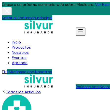
Únase a un próximo seminario web sobre Medicare.
Ver Eve
Saltar al contenido principal
Inicio
Productos
Nosotros
Eventos
Aprende
EN
ES
Reúnase con Nosotros
Reúnase con Noso
Todos los Artículos