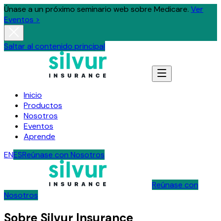
Únase a un próximo seminario web sobre Medicare.
Ver
Eventos >
Saltar al contenido principal
Inicio
Productos
Nosotros
Eventos
Aprende
EN
ES
Reúnase con Nosotros
Reúnase con
Nosotros
Sobre Silvur Insurance