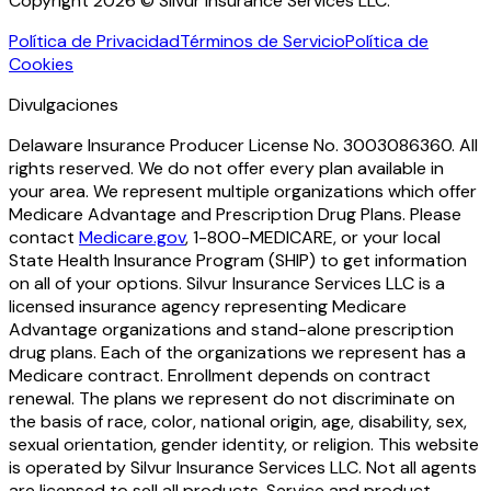
Copyright 2026 © Silvur Insurance Services LLC.
Política de Privacidad
Términos de Servicio
Política de
Cookies
Divulgaciones
Delaware Insurance Producer License No. 3003086360. All
rights reserved. We do not offer every plan available in
your area. We represent multiple organizations which offer
Medicare Advantage and Prescription Drug Plans. Please
contact
Medicare.gov
, 1-800-MEDICARE, or your local
State Health Insurance Program (SHIP) to get information
on all of your options. Silvur Insurance Services LLC is a
licensed insurance agency representing Medicare
Advantage organizations and stand-alone prescription
drug plans. Each of the organizations we represent has a
Medicare contract. Enrollment depends on contract
renewal. The plans we represent do not discriminate on
the basis of race, color, national origin, age, disability, sex,
sexual orientation, gender identity, or religion. This website
is operated by Silvur Insurance Services LLC. Not all agents
are licensed to sell all products. Service and product